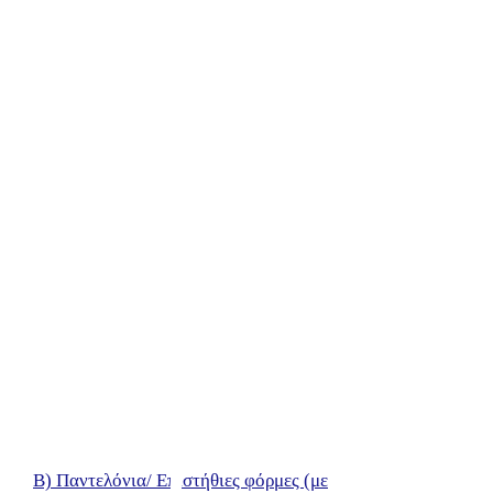
B) Παντελόνια/ Επιστήθιες φόρμες (με