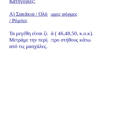
Κατηγορίες:
Α) Σακάκια / Ολόσωμες φόρμες
/ Ρόμπες
Τα μεγέθη είναι ζυγά ( 46,48,50, κ.ο.κ).
Μετράμε την περίμετρο στήθους κάτω
από τις μασχάλες.