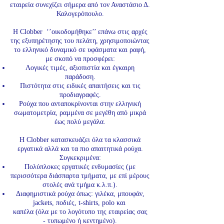
εταιρεία συνεχίζει σήμερα από τον Αναστάσιο Δ.
Καλογερόπουλο.
Η Clobber ‘’οικοδομήθηκε’’ επάνω στις αρχές
της εξυπηρέτησης του πελάτη, χρησιμοποιώντας
το ελληνικό δυναμικό σε υφάσματα και ραφή,
με σκοπό να προσφέρει:
Λογικές τιμές, αξιοπιστία και έγκαιρη
παράδοση.
Πιστότητα στις ειδικές απαιτήσεις και τις
προδιαγραφές.
Ρούχα που ανταποκρίνονται στην ελληνική
σωματομετρία, ραμμένα σε μεγέθη από μικρά
έως πολύ μεγάλα.
Η Clobber κατασκευάζει όλα τα κλασσικά
εργατικά αλλά και τα πιο απαιτητικά ρούχα.
Συγκεκριμένα:
Πολύπλοκες εργατικές ενδυμασίες (με
περισσότερα διάσπαρτα τμήματα, με επί μέρους
στολές ανά τμήμα κ.λ.π.).
Διαφημιστικά ρούχα όπως: γιλέκα, μπουφάν,
jackets, ποδιές, t-shirts, polo και
καπέλα (όλα με το λογότυπο της εταιρείας σας
- τυπωμένο ή κεντημένο).